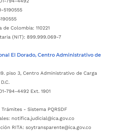
601-794-4492
00-5190555
5190555
a de Colombia: 110221
taria (NIT): 899.999.069-7
onal El Dorado, Centro Administrativo de
39. piso 3, Centro Administrativo de Carga
D.C.
01-794-4492 Ext. 1901
:
Trámites - Sistema PQRSDF
ales:
notifica.judicial@ica.gov.co
pción RITA:
soytransparente@ica.gov.co