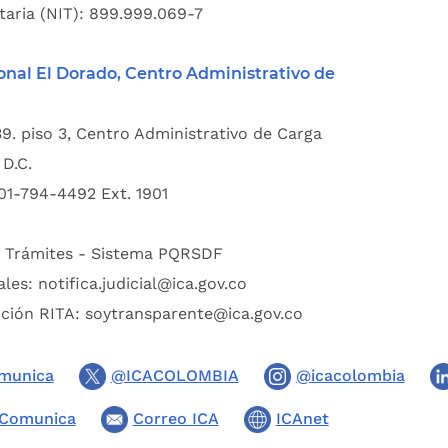
taria (NIT): 899.999.069-7
onal El Dorado, Centro Administrativo de
39. piso 3, Centro Administrativo de Carga
D.C.
01-794-4492 Ext. 1901
:
Trámites - Sistema PQRSDF
ales:
notifica.judicial@ica.gov.co
pción RITA:
soytransparente@ica.gov.co
munica
@ICACOLOMBIA
@icacolombia
Comunica
Correo ICA
ICAnet