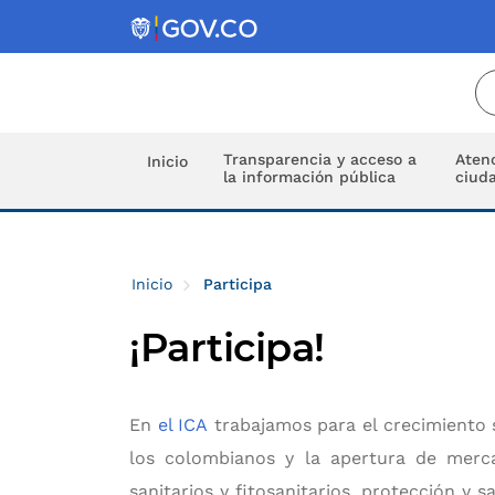
Transparencia y acceso a
Atenc
Inicio
la información pública
ciud
Inicio
Participa
¡Participa!
En
el ICA
trabajamos para el crecimiento so
los colombianos y la apertura de mercad
sanitarios y fitosanitarios, protección y 