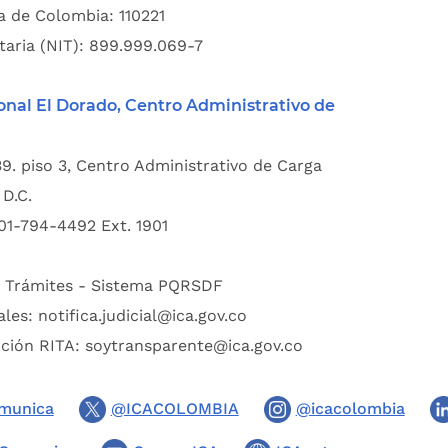
a de Colombia: 110221
taria (NIT): 899.999.069-7
onal El Dorado, Centro Administrativo de
39. piso 3, Centro Administrativo de Carga
D.C.
01-794-4492 Ext. 1901
:
Trámites - Sistema PQRSDF
ales:
notifica.judicial@ica.gov.co
pción RITA:
soytransparente@ica.gov.co
munica
@ICACOLOMBIA
@icacolombia