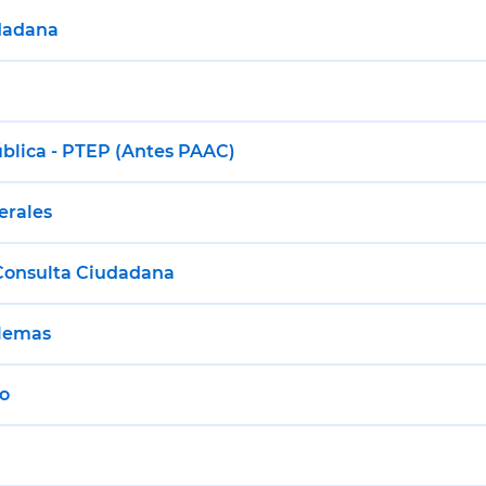
udadana
blica - PTEP (Antes PAAC)
erales
 Consulta Ciudadana
blemas
vo