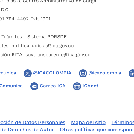
39. piso 3, Centro Administrativo de Carga
D.C.
01-794-4492 Ext. 1901
:
Trámites - Sistema PQRSDF
ales:
notifica.judicial@ica.gov.co
pción RITA:
soytransparente@ica.gov.co
munica
@ICACOLOMBIA
@icacolombia
Comunica
Correo ICA
ICAnet
tección de Datos Personales
Mapa del sitio
Términos
a de Derechos de Autor
Otras políticas que correspon