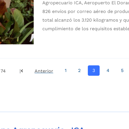
Agropecuario ICA, Aeropuerto El Dorad
826 envíos por correo aéreo de produc
total alcanzó los 3.120 kilogramos y qu
cumplimiento de los requisitos estable
1
2
3
4
5
 74
|
Anterior