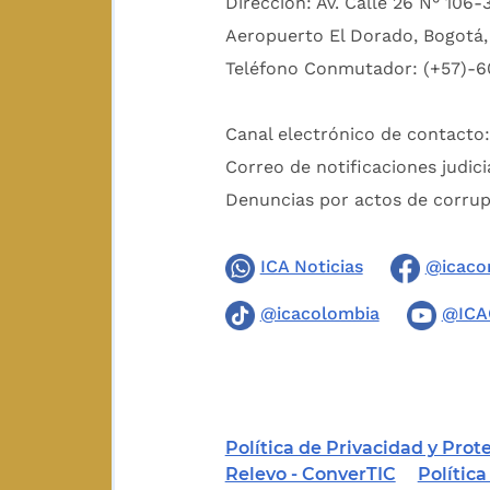
Dirección: Av. Calle 26 N° 106-
Aeropuerto El Dorado, Bogotá, 
Teléfono Conmutador: (+57)-6
Canal electrónico de contacto
Correo de notificaciones judici
Denuncias por actos de corru
ICA Noticias
@icaco
@icacolombia
@ICA
Política de Privacidad y Pro
Relevo - ConverTIC
Polític