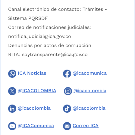
Canal electrónico de contacto:
Trámites -
Sistema PQRSDF
Correo de notificaciones judiciales:
notifica.judicial@ica.gov.co
Denuncias por actos de corrupción
RITA:
soytransparente@ica.gov.co
ICA Noticias
@icacomunica
@ICACOLOMBIA
@icacolombia
@icacolombia
@icacolombia
@ICAComunica
Correo ICA