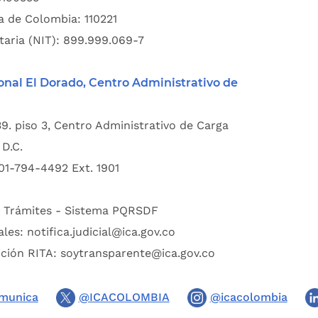
a de Colombia: 110221
taria (NIT): 899.999.069-7
onal El Dorado, Centro Administrativo de
39. piso 3, Centro Administrativo de Carga
D.C.
01-794-4492 Ext. 1901
:
Trámites - Sistema PQRSDF
ales:
notifica.judicial@ica.gov.co
pción RITA:
soytransparente@ica.gov.co
munica
@ICACOLOMBIA
@icacolombia