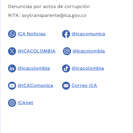
Denuncias por actos de corrupción
RITA:
soytransparente@ica.gov.co
ICA Noticias
@icacomunica
@ICACOLOMBIA
@icacolombia
@icacolombia
@icacolombia
@ICAComunica
Correo ICA
ICAnet