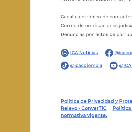
Canal electrónico de contacto
Correo de notificaciones judici
Denuncias por actos de corru
ICA Noticias
@icaco
@icacolombia
@ICA
Política de Privacidad y Pro
Relevo - ConverTIC
Polític
normativa vigente.