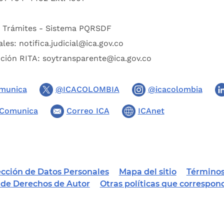
:
Trámites - Sistema PQRSDF
ales:
notifica.judicial@ica.gov.co
pción RITA:
soytransparente@ica.gov.co
munica
@ICACOLOMBIA
@icacolombia
Comunica
Correo ICA
ICAnet
tección de Datos Personales
Mapa del sitio
Términos
a de Derechos de Autor
Otras políticas que correspon