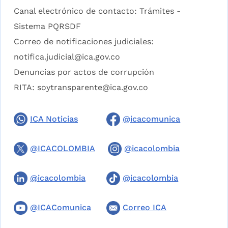
Canal electrónico de contacto:
Trámites -
Sistema PQRSDF
Correo de notificaciones judiciales:
notifica.judicial@ica.gov.co
Denuncias por actos de corrupción
RITA:
soytransparente@ica.gov.co
ICA Noticias
@icacomunica
@ICACOLOMBIA
@icacolombia
@icacolombia
@icacolombia
@ICAComunica
Correo ICA