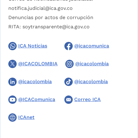
notifica.judicial@ica.gov.co
Denuncias por actos de corrupción
RITA:
soytransparente@ica.gov.co
ICA Noticias
@icacomunica
@ICACOLOMBIA
@icacolombia
@icacolombia
@icacolombia
@ICAComunica
Correo ICA
ICAnet