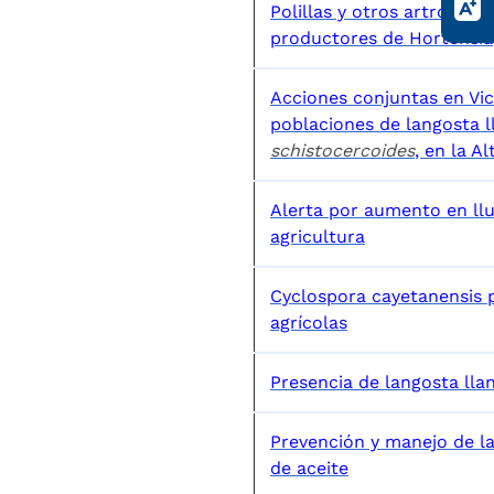
Polillas y otros artrópodo
productores de Hortensia
Acciones conjuntas en Vic
poblaciones de langosta l
schistocercoides
, en la A
Alerta por aumento en llu
agricultura
Cyclospora cayetanensis 
agrícolas
Presencia de langosta lla
Prevención y manejo de la
de aceite