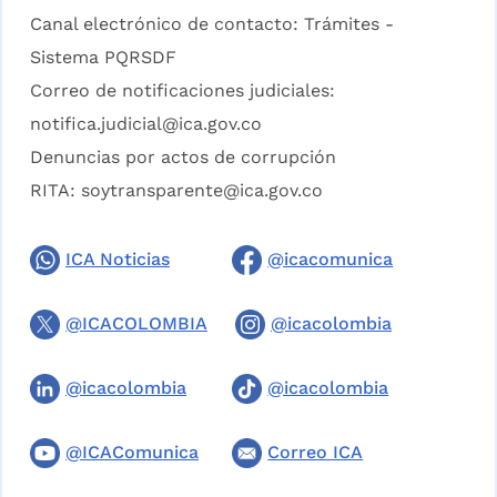
Canal electrónico de contacto:
Trámites -
Sistema PQRSDF
Correo de notificaciones judiciales:
notifica.judicial@ica.gov.co
Denuncias por actos de corrupción
RITA:
soytransparente@ica.gov.co
ICA Noticias
@icacomunica
@ICACOLOMBIA
@icacolombia
@icacolombia
@icacolombia
@ICAComunica
Correo ICA