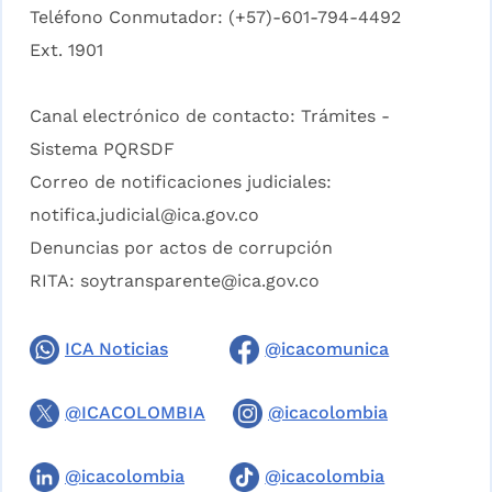
Teléfono Conmutador: (+57)-601-794-4492
Ext. 1901
Canal electrónico de contacto:
Trámites -
Sistema PQRSDF
Correo de notificaciones judiciales:
notifica.judicial@ica.gov.co
Denuncias por actos de corrupción
RITA:
soytransparente@ica.gov.co
ICA Noticias
@icacomunica
@ICACOLOMBIA
@icacolombia
@icacolombia
@icacolombia