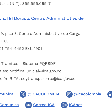
taria (NIT): 899.999.069-7
onal El Dorado, Centro Administrativo de
39. piso 3, Centro Administrativo de Carga
D.C.
01-794-4492 Ext. 1901
:
Trámites - Sistema PQRSDF
ales:
notifica.judicial@ica.gov.co
pción RITA:
soytransparente@ica.gov.co
munica
@ICACOLOMBIA
@icacolombia
Comunica
Correo ICA
ICAnet