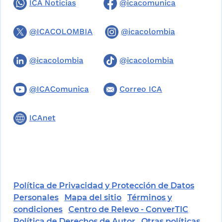
ICA Noticias
@icacomunica
@ICACOLOMBIA
@icacolombia
@icacolombia
@icacolombia
@ICAComunica
Correo ICA
ICAnet
Política de Privacidad y Protección de Datos
Personales
Mapa del sitio
Términos y
condiciones
Centro de Relevo - ConverTIC
Política de Derechos de Autor
Otras políticas