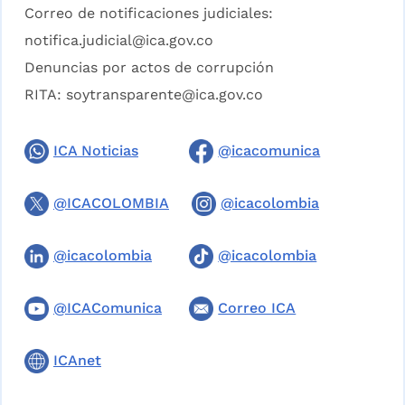
Correo de notificaciones judiciales:
notifica.judicial@ica.gov.co
Denuncias por actos de corrupción
RITA:
soytransparente@ica.gov.co
ICA Noticias
@icacomunica
@ICACOLOMBIA
@icacolombia
@icacolombia
@icacolombia
@ICAComunica
Correo ICA
ICAnet