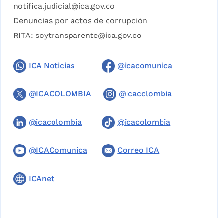
notifica.judicial@ica.gov.co
Denuncias por actos de corrupción
RITA:
soytransparente@ica.gov.co
ICA Noticias
@icacomunica
@ICACOLOMBIA
@icacolombia
@icacolombia
@icacolombia
@ICAComunica
Correo ICA
ICAnet