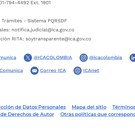
01-794-4492 Ext. 1901
:
Trámites - Sistema PQRSDF
ales:
notifica.judicial@ica.gov.co
pción RITA:
soytransparente@ica.gov.co
munica
@ICACOLOMBIA
@icacolombia
Comunica
Correo ICA
ICAnet
tección de Datos Personales
Mapa del sitio
Términos
a de Derechos de Autor
Otras políticas que correspon