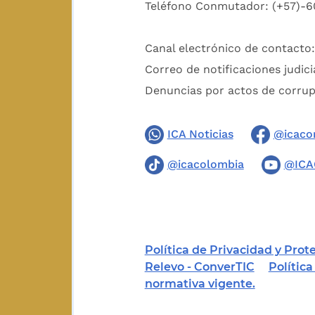
Teléfono Conmutador: (+57)-6
Canal electrónico de contacto
Correo de notificaciones judici
Denuncias por actos de corru
ICA Noticias
@icaco
@icacolombia
@ICA
Política de Privacidad y Pro
Relevo - ConverTIC
Polític
normativa vigente.