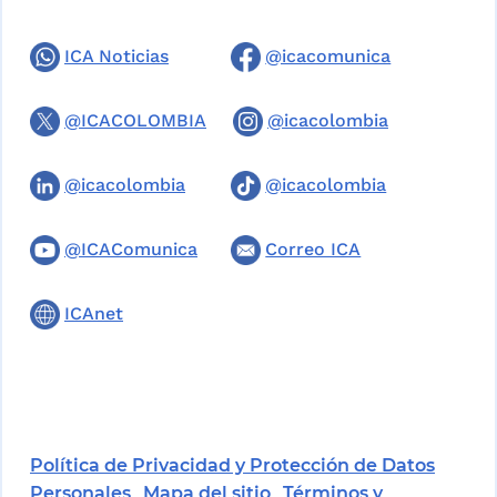
ICA Noticias
@icacomunica
@ICACOLOMBIA
@icacolombia
@icacolombia
@icacolombia
@ICAComunica
Correo ICA
ICAnet
Política de Privacidad y Protección de Datos
Personales
Mapa del sitio
Términos y