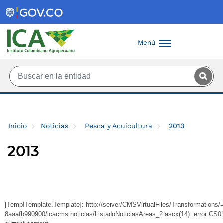
Saltar al contenido principal
Menú
Inicio
Noticias
Pesca y Acuicultura
2013
2013
[TempITemplate.Template]: http://server/CMSVirtualFiles/Transformation
8aaafb990900/icacms.noticias/ListadoNoticiasAreas_2.ascx(14): error CS010