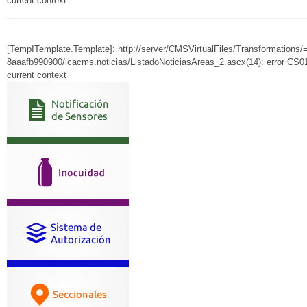
current context
[TempITemplate.Template]: http://server/CMSVirtualFiles/Transformation
8aaafb990900/icacms.noticias/ListadoNoticiasAreas_2.ascx(14): error CS010
current context