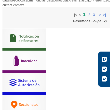
8aaafb990900/icacms.noticias/ListadoNoticiasAreas_2.ascx(14): error CS010
current context
1
|<
<
-
2
-
3
>
>|
Resultados 1-5 (de 12)