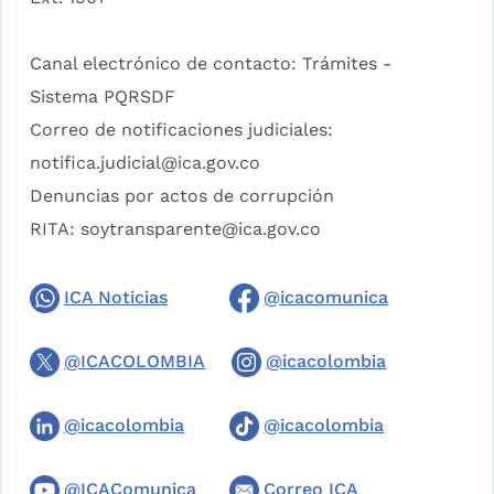
Canal electrónico de contacto:
Trámites -
Sistema PQRSDF
Correo de notificaciones judiciales:
notifica.judicial@ica.gov.co
Denuncias por actos de corrupción
RITA:
soytransparente@ica.gov.co
ICA Noticias
@icacomunica
@ICACOLOMBIA
@icacolombia
@icacolombia
@icacolombia
@ICAComunica
Correo ICA