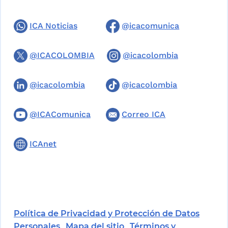
ICA Noticias
@icacomunica
@ICACOLOMBIA
@icacolombia
@icacolombia
@icacolombia
@ICAComunica
Correo ICA
ICAnet
Política de Privacidad y Protección de Datos
Personales
Mapa del sitio
Términos y