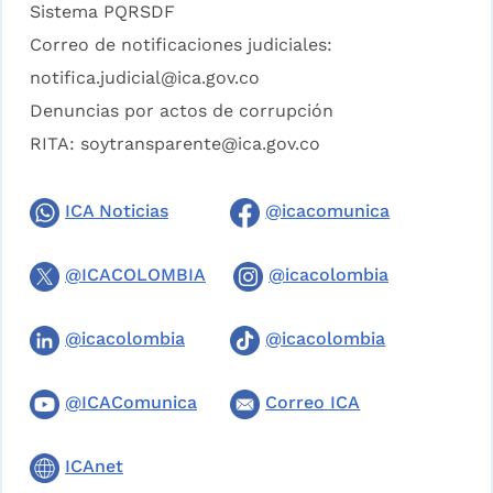
Sistema PQRSDF
Correo de notificaciones judiciales:
notifica.judicial@ica.gov.co
Denuncias por actos de corrupción
RITA:
soytransparente@ica.gov.co
ICA Noticias
@icacomunica
@ICACOLOMBIA
@icacolombia
@icacolombia
@icacolombia
@ICAComunica
Correo ICA
ICAnet