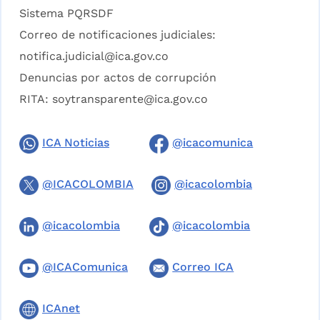
Sistema PQRSDF
Correo de notificaciones judiciales:
notifica.judicial@ica.gov.co
Denuncias por actos de corrupción
RITA:
soytransparente@ica.gov.co
ICA Noticias
@icacomunica
@ICACOLOMBIA
@icacolombia
@icacolombia
@icacolombia
@ICAComunica
Correo ICA
ICAnet