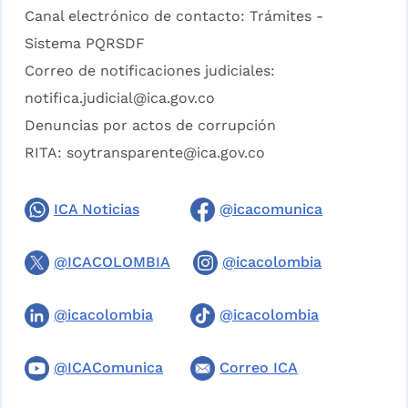
Canal electrónico de contacto:
Trámites -
Sistema PQRSDF
Correo de notificaciones judiciales:
notifica.judicial@ica.gov.co
Denuncias por actos de corrupción
RITA:
soytransparente@ica.gov.co
ICA Noticias
@icacomunica
@ICACOLOMBIA
@icacolombia
@icacolombia
@icacolombia
@ICAComunica
Correo ICA