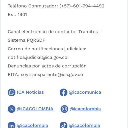
Teléfono Conmutador: (+57)-601-794-4492
Ext. 1901
Canal electrónico de contacto:
Trámites -
Sistema PQRSDF
Correo de notificaciones judiciales:
notifica.judicial@ica.gov.co
Denuncias por actos de corrupción
RITA:
soytransparente@ica.gov.co
ICA Noticias
@icacomunica
@ICACOLOMBIA
@icacolombia
@icacolombia
@icacolombia