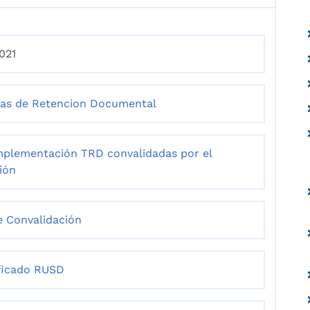
021
las de Retencion Documental
mplementación TRD convalidadas por el
ión
e Convalidación
ficado RUSD