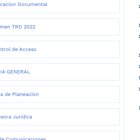
ficacion Documental
umen TRD 2022
ntrol de Acceso
IA GENERAL
ra de Planeacion
esora Jurídica
 de Comunicaciones