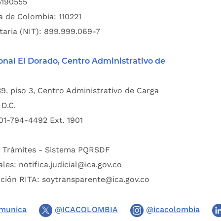
5190555
a de Colombia: 110221
taria (NIT): 899.999.069-7
onal El Dorado, Centro Administrativo de
39. piso 3, Centro Administrativo de Carga
D.C.
01-794-4492 Ext. 1901
:
Trámites - Sistema PQRSDF
ales:
notifica.judicial@ica.gov.co
pción RITA:
soytransparente@ica.gov.co
munica
@ICACOLOMBIA
@icacolombia