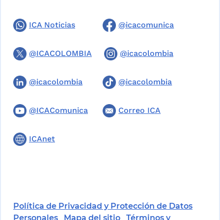
ICA Noticias
@icacomunica
@ICACOLOMBIA
@icacolombia
@icacolombia
@icacolombia
@ICAComunica
Correo ICA
ICAnet
Política de Privacidad y Protección de Datos
Personales
Mapa del sitio
Términos y