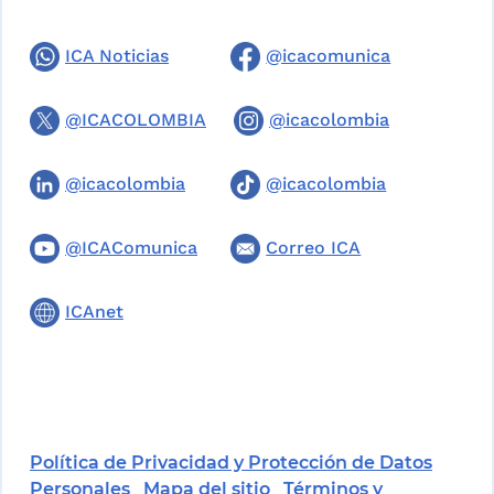
ICA Noticias
@icacomunica
@ICACOLOMBIA
@icacolombia
@icacolombia
@icacolombia
@ICAComunica
Correo ICA
ICAnet
Política de Privacidad y Protección de Datos
Personales
Mapa del sitio
Términos y