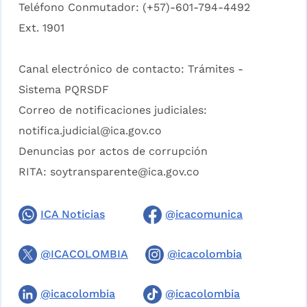
Teléfono Conmutador: (+57)-601-794-4492
Ext. 1901
Canal electrónico de contacto:
Trámites -
Sistema PQRSDF
Correo de notificaciones judiciales:
notifica.judicial@ica.gov.co
Denuncias por actos de corrupción
RITA:
soytransparente@ica.gov.co
ICA Noticias
@icacomunica
@ICACOLOMBIA
@icacolombia
@icacolombia
@icacolombia