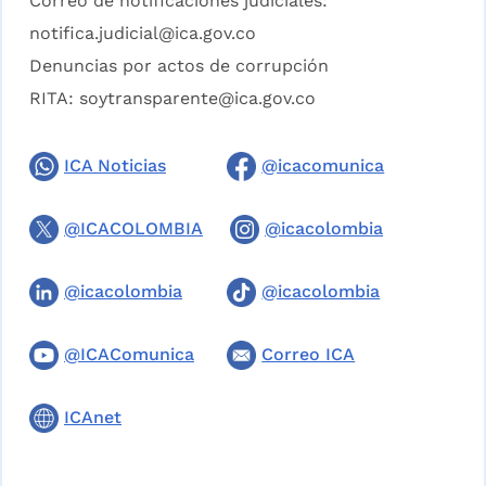
Correo de notificaciones judiciales:
notifica.judicial@ica.gov.co
Denuncias por actos de corrupción
RITA:
soytransparente@ica.gov.co
ICA Noticias
@icacomunica
@ICACOLOMBIA
@icacolombia
@icacolombia
@icacolombia
@ICAComunica
Correo ICA
ICAnet