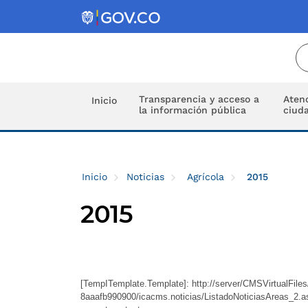
Transparencia y acceso a
Atenc
Inicio
la información pública
ciud
Inicio
Noticias
Agrícola
2015
2015
[TempITemplate.Template]: http://server/CMSVirtualFil
8aaafb990900/icacms.noticias/ListadoNoticiasAreas_2.asc