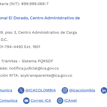
taria (NIT): 899.999.069-7
onal El Dorado, Centro Administrativo de
39. piso 3, Centro Administrativo de Carga
D.C.
01-794-4492 Ext. 1901
:
Trámites - Sistema PQRSDF
ales:
notifica.judicial@ica.gov.co
pción RITA:
soytransparente@ica.gov.co
munica
@ICACOLOMBIA
@icacolombia
Comunica
Correo ICA
ICAnet