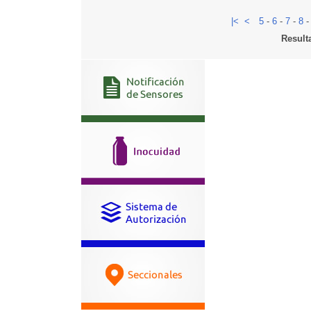
|<
<
5
-
6
-
7
-
8
Result