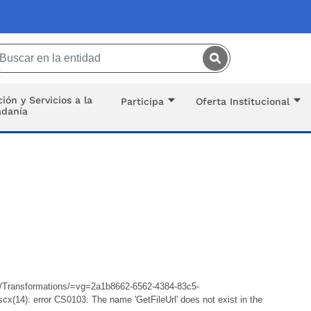
Saltar al contenido principal
ión y Servicios a la
Participa
Oferta Institucional
adanía
es/Transformations/=vg=2a1b8662-6562-4384-83c5-
x(14): error CS0103: The name 'GetFileUrl' does not exist in the