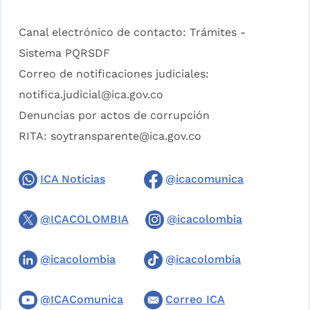
Canal electrónico de contacto:
Trámites -
Sistema PQRSDF
Correo de notificaciones judiciales:
notifica.judicial@ica.gov.co
Denuncias por actos de corrupción
RITA:
soytransparente@ica.gov.co
ICA Noticias
@icacomunica
@ICACOLOMBIA
@icacolombia
@icacolombia
@icacolombia
@ICAComunica
Correo ICA