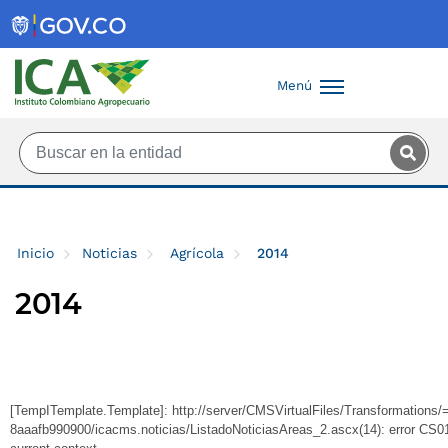
Saltar al contenido principal
Menú
Inicio
Noticias
Agrícola
2014
2014
[TempITemplate.Template]: http://server/CMSVirtualFiles/Transformation
8aaafb990900/icacms.noticias/ListadoNoticiasAreas_2.ascx(14): error CS010