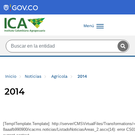
Saltar al contenido principal
Menú
Inicio
Noticias
Agrícola
2014
2014
[TempITemplate.Template]: http://server/CMSVirtualFiles/Transformation
8aaafb990900/icacms.noticias/ListadoNoticiasAreas_2.ascx(14): error CS010