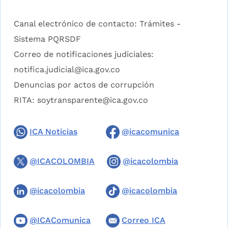
Canal electrónico de contacto:
Trámites -
Sistema PQRSDF
Correo de notificaciones judiciales:
notifica.judicial@ica.gov.co
Denuncias por actos de corrupción
RITA:
soytransparente@ica.gov.co
ICA Noticias
@icacomunica
@ICACOLOMBIA
@icacolombia
@icacolombia
@icacolombia
@ICAComunica
Correo ICA