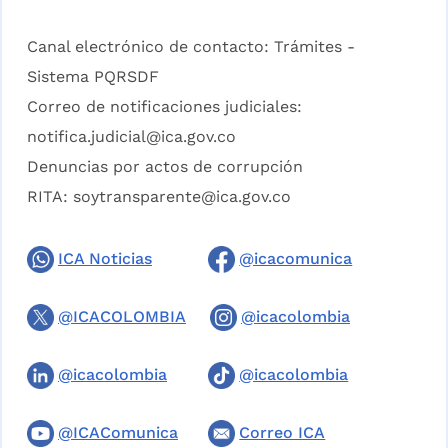
Canal electrónico de contacto:
Trámites -
Sistema PQRSDF
Correo de notificaciones judiciales:
notifica.judicial@ica.gov.co
Denuncias por actos de corrupción
RITA:
soytransparente@ica.gov.co
ICA Noticias
@icacomunica
@ICACOLOMBIA
@icacolombia
@icacolombia
@icacolombia
@ICAComunica
Correo ICA