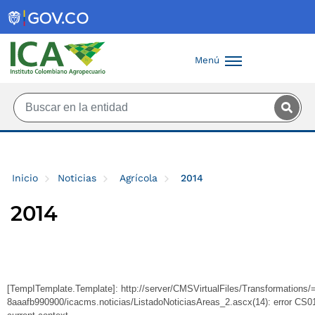
Saltar al contenido principal
Menú
Inicio
Noticias
Agrícola
2014
2014
[TempITemplate.Template]: http://server/CMSVirtualFiles/Transformation
8aaafb990900/icacms.noticias/ListadoNoticiasAreas_2.ascx(14): error CS010