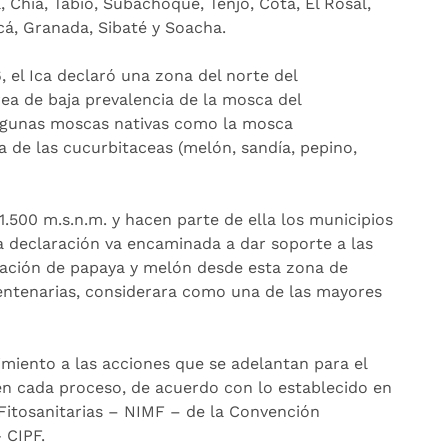
 Chía, Tabio, Subachoque, Tenjo, Cota, El Rosal,
cá, Granada, Sibaté y Soacha.
 el Ica declaró una zona del norte del
ea de baja prevalencia de la mosca del
lgunas moscas nativas como la mosca
a de las cucurbitaceas (melón, sandía, pepino,
.500 m.s.n.m. y hacen parte de ella los municipios
ta declaración va encaminada a dar soporte a las
tación de papaya y melón desde esta zona de
rentenarias, considerara como una de las mayores
uimiento a las acciones que se adelantan para el
n cada proceso, de acuerdo con lo establecido en
Fitosanitarias – NIMF – de la Convención
 CIPF.