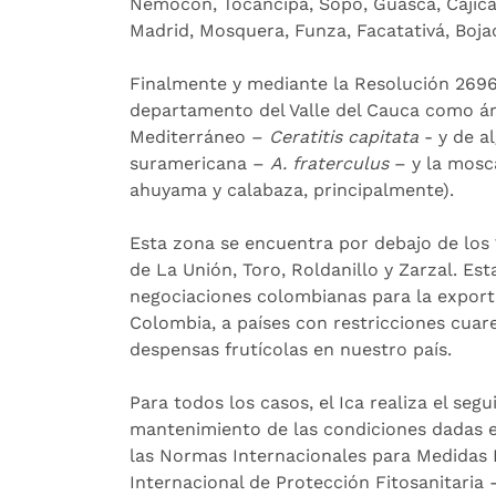
Nemocón, Tocancipá, Sopó, Guasca, Cajicá,
Madrid, Mosquera, Funza, Facatativá, Boja
Finalmente y mediante la Resolución 2696,
departamento del Valle del Cauca como ár
Mediterráneo –
Ceratitis capitata
- y de a
suramericana –
A. fraterculus
– y la mosc
ahuyama y calabaza, principalmente).
Esta zona se encuentra por debajo de los 1
de La Unión, Toro, Roldanillo y Zarzal. Es
negociaciones colombianas para la expor
Colombia, a países con restricciones cua
despensas frutícolas en nuestro país.
Para todos los casos, el Ica realiza el seg
mantenimiento de las condiciones dadas e
las Normas Internacionales para Medidas 
Internacional de Protección Fitosanitaria -