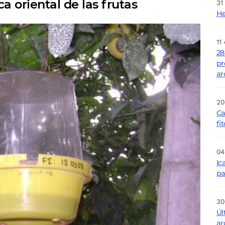
a oriental de las frutas
31
He
11
28
pr
ar
20
Ca
fi
04
Ic
p
30
Úl
ar