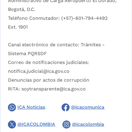
Administrativo de Carga Aeropuerto El Dorado,
Bogotá, D.C.
Teléfono Conmutador: (+57)-601-794-4492
Ext. 1901
Canal electrónico de contacto:
Trámites -
Sistema PQRSDF
Correo de notificaciones judiciales:
notifica.judicial@ica.gov.co
Denuncias por actos de corrupción
RITA:
soytransparente@ica.gov.co
ICA Noticias
@icacomunica
@ICACOLOMBIA
@icacolombia