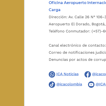
Oficina Aeropuerto Internaci
Carga
Dirección: Av. Calle 26 N° 106-
Aeropuerto El Dorado, Bogotá, 
Teléfono Conmutador: (+57)-6
Canal electrónico de contacto
Correo de notificaciones judici
Denuncias por actos de corru
ICA Noticias
@icaco
@icacolombia
@ICA