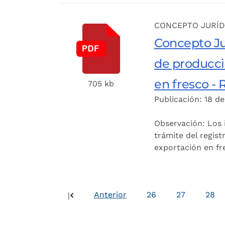
CONCEPTO JURÍD
Concepto Jur
de producci
en fresco - 
705 kb
Publicación: 18 d
Observación: Los i
trámite del regis
exportación en fr
Anterior
26
27
28
|