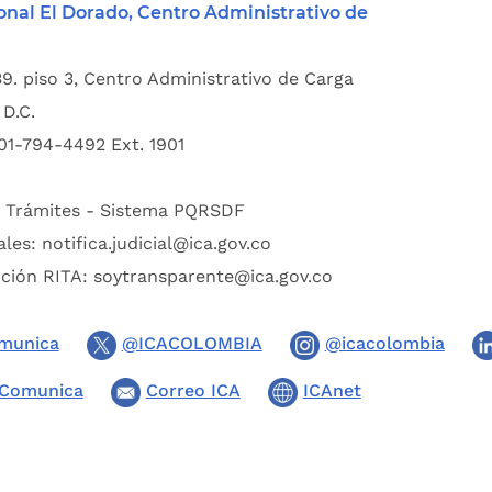
onal El Dorado, Centro Administrativo de
39. piso 3, Centro Administrativo de Carga
D.C.
01-794-4492 Ext. 1901
:
Trámites - Sistema PQRSDF
ales:
notifica.judicial@ica.gov.co
pción RITA:
soytransparente@ica.gov.co
munica
@ICACOLOMBIA
@icacolombia
Comunica
Correo ICA
ICAnet