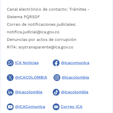
Canal electrónico de contacto:
Trámites -
Sistema PQRSDF
Correo de notificaciones judiciales:
notifica.judicial@ica.gov.co
Denuncias por actos de corrupción
RITA:
soytransparente@ica.gov.co
ICA Noticias
@icacomunica
@ICACOLOMBIA
@icacolombia
@icacolombia
@icacolombia
@ICAComunica
Correo ICA