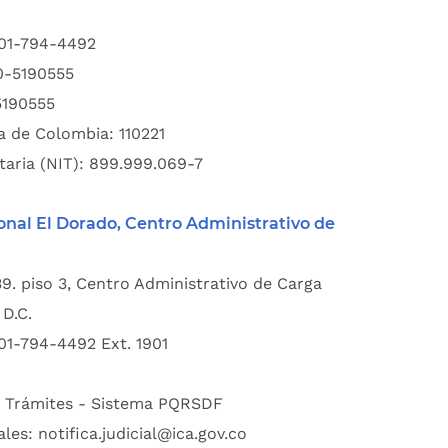
601-794-4492
00-5190555
5190555
a de Colombia: 110221
taria (NIT): 899.999.069-7
onal El Dorado, Centro Administrativo de
39. piso 3, Centro Administrativo de Carga
D.C.
01-794-4492 Ext. 1901
:
Trámites - Sistema PQRSDF
ales:
notifica.judicial@ica.gov.co