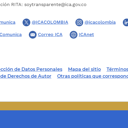
pción RITA:
soytransparente@ica.gov.co
munica
@ICACOLOMBIA
@icacolombia
Comunica
Correo ICA
ICAnet
tección de Datos Personales
Mapa del sitio
Términos
a de Derechos de Autor
Otras políticas que correspon