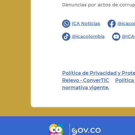
Denuncias por actos de corru
ICA Noticias
@icaco
@icacolombia
@ICA
Política de Privacidad y Pro
Relevo - ConverTIC
Polític
normativa vigente.