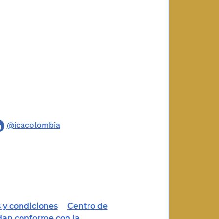
@icacolombia
 y condiciones
Centro de
dan conforme con la