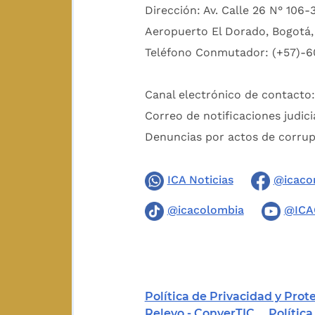
Dirección: Av. Calle 26 N° 106-
Aeropuerto El Dorado, Bogotá, 
Teléfono Conmutador: (+57)-6
Canal electrónico de contacto
Correo de notificaciones judici
Denuncias por actos de corru
ICA Noticias
@icaco
@icacolombia
@ICA
Política de Privacidad y Pro
Relevo - ConverTIC
Polític