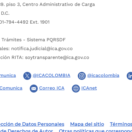
39. piso 3, Centro Administrativo de Carga
D.C.
01-794-4492 Ext. 1901
:
Trámites - Sistema PQRSDF
ales:
notifica.judicial@ica.gov.co
pción RITA:
soytransparente@ica.gov.co
munica
@ICACOLOMBIA
@icacolombia
Comunica
Correo ICA
ICAnet
tección de Datos Personales
Mapa del sitio
Términos
a de Derechos de Autor
Otras políticas que correspon