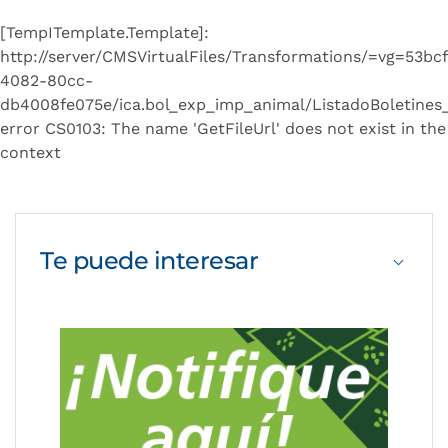
[TempITemplate.Template]:
http://server/CMSVirtualFiles/Transformations/=vg=53bc
4082-80cc-
db4008fe075e/ica.bol_exp_imp_animal/ListadoBoletines_
error CS0103: The name 'GetFileUrl' does not exist in the
context
Te puede
interesar