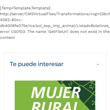
[TempITemplate.Template]:
http://server/CMSVirtualFiles/Transformations/=vg=53bc
4082-80cc-
db4008fe075e/ica.bol_exp_imp_animal/ListadoBoletines_
error CS0103: The name 'GetFileUrl' does not exist in the
context
Te puede
interesar