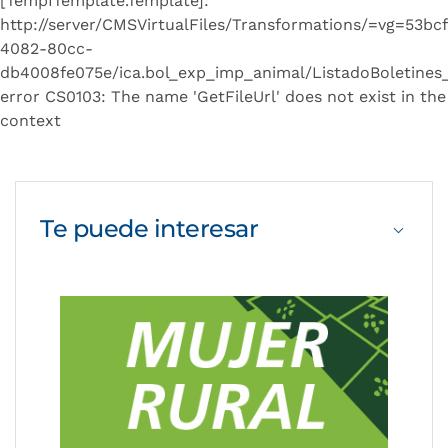
[TempITemplate.Template]:
http://server/CMSVirtualFiles/Transformations/=vg=53bc
4082-80cc-
db4008fe075e/ica.bol_exp_imp_animal/ListadoBoletines_
error CS0103: The name 'GetFileUrl' does not exist in the
context
Te puede
interesar