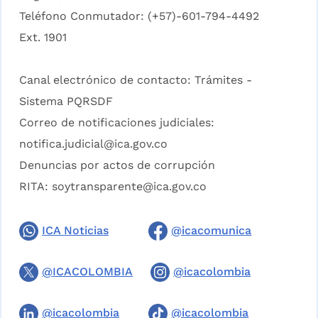
Teléfono Conmutador: (+57)-601-794-4492
Ext. 1901
Canal electrónico de contacto:
Trámites -
Sistema PQRSDF
Correo de notificaciones judiciales:
notifica.judicial@ica.gov.co
Denuncias por actos de corrupción
RITA:
soytransparente@ica.gov.co
ICA Noticias
@icacomunica
@ICACOLOMBIA
@icacolombia
@icacolombia
@icacolombia