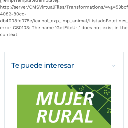
[TempITemplate.Template]:
http://server/CMSVirtualFiles/Transformations/=vg=53bc
4082-80cc-
db4008fe075e/ica.bol_exp_imp_animal/ListadoBoletines_
error CS0103: The name 'GetFileUrl' does not exist in the
context
Te puede
interesar