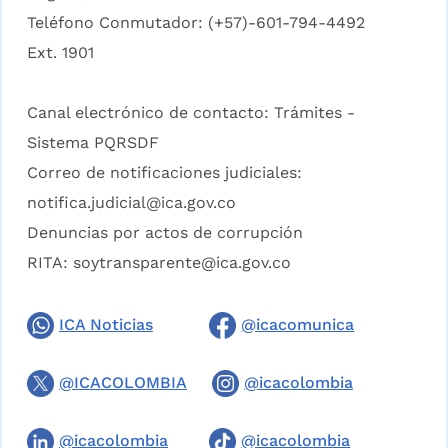
Teléfono Conmutador: (+57)-601-794-4492
Ext. 1901
Canal electrónico de contacto:
Trámites -
Sistema PQRSDF
Correo de notificaciones judiciales:
notifica.judicial@ica.gov.co
Denuncias por actos de corrupción
RITA:
soytransparente@ica.gov.co
ICA Noticias
@icacomunica
@ICACOLOMBIA
@icacolombia
@icacolombia
@icacolombia