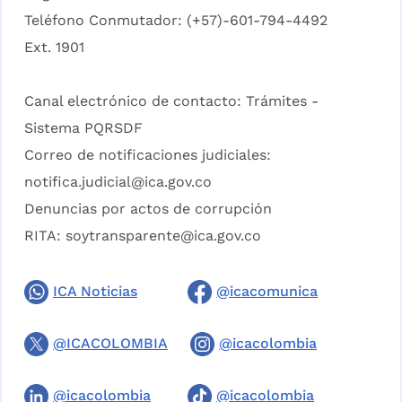
Teléfono Conmutador: (+57)-601-794-4492
Ext. 1901
Canal electrónico de contacto:
Trámites -
Sistema PQRSDF
Correo de notificaciones judiciales:
notifica.judicial@ica.gov.co
Denuncias por actos de corrupción
RITA:
soytransparente@ica.gov.co
ICA Noticias
@icacomunica
@ICACOLOMBIA
@icacolombia
@icacolombia
@icacolombia