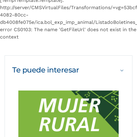
[TempITemplate.Template]:
http://server/CMSVirtualFiles/Transformations/=vg=53bc
4082-80cc-
db4008fe075e/ica.bol_exp_imp_animal/ListadoBoletines_
error CS0103: The name 'GetFileUrl' does not exist in the
context
Te puede
interesar