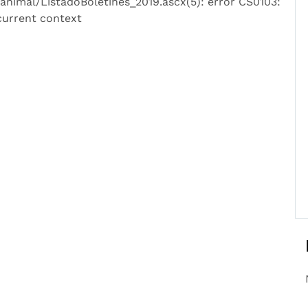
imal/ListadoBoletines_2019.ascx(5): error CS0103:
 current context