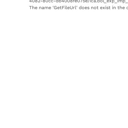
4082-80cc-db4008fe075e/ica.bol_exp_imp_an
The name 'GetFileUrl' does not exist in the