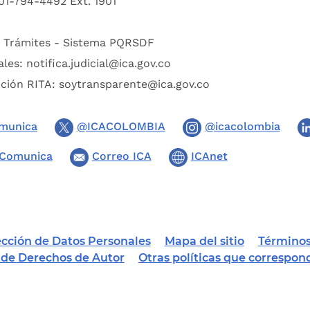
01-794-4492 Ext. 1901
:
Trámites - Sistema PQRSDF
ales:
notifica.judicial@ica.gov.co
pción RITA:
soytransparente@ica.gov.co
munica
@ICACOLOMBIA
@icacolombia
Comunica
Correo ICA
ICAnet
tección de Datos Personales
Mapa del sitio
Términos
a de Derechos de Autor
Otras políticas que correspon