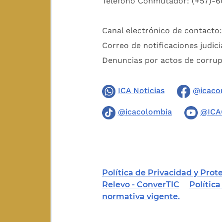
Teléfono Conmutador: (+57)-6
Canal electrónico de contacto
Correo de notificaciones judici
Denuncias por actos de corru
ICA Noticias
@icaco
@icacolombia
@ICA
Política de Privacidad y Pro
Relevo - ConverTIC
Polític
normativa vigente.