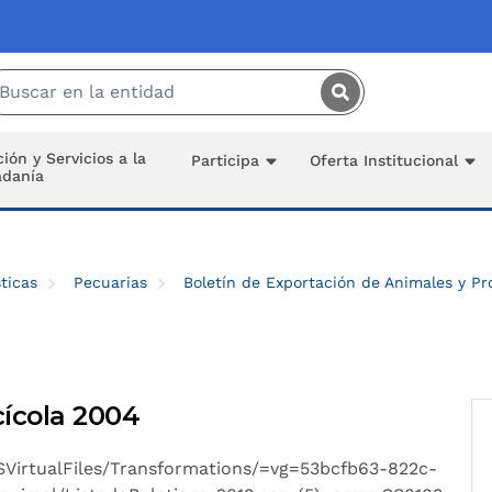
Saltar al contenido principal
ión y Servicios a la
Participa
Oferta Institucional
adanía
ticas
Pecuarias
Boletín de Exportación de Animales y P
cícola 2004
MSVirtualFiles/Transformations/=vg=53bcfb63-822c-