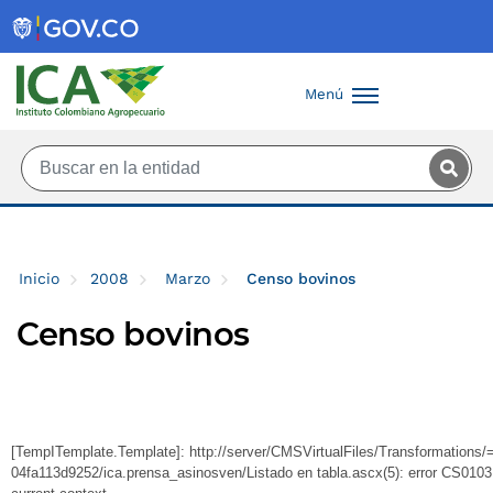
Saltar al contenido principal
Menú
Inicio
2008
Marzo
Censo bovinos
Censo bovinos
[TempITemplate.Template]: http://server/CMSVirtualFiles/Transformations
04fa113d9252/ica.prensa_asinosven/Listado en tabla.ascx(5): error CS0103: 