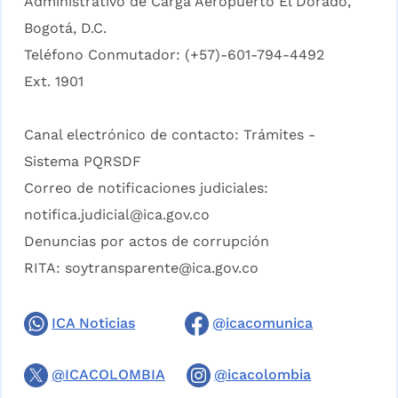
Administrativo de Carga Aeropuerto El Dorado,
Bogotá, D.C.
Teléfono Conmutador: (+57)-601-794-4492
Ext. 1901
Canal electrónico de contacto:
Trámites -
Sistema PQRSDF
Correo de notificaciones judiciales:
notifica.judicial@ica.gov.co
Denuncias por actos de corrupción
RITA:
soytransparente@ica.gov.co
ICA Noticias
@icacomunica
@ICACOLOMBIA
@icacolombia