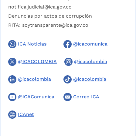
notifica.judicial@ica.gov.co
Denuncias por actos de corrupción
RITA:
soytransparente@ica.gov.co
ICA Noticias
@icacomunica
@ICACOLOMBIA
@icacolombia
@icacolombia
@icacolombia
@ICAComunica
Correo ICA
ICAnet