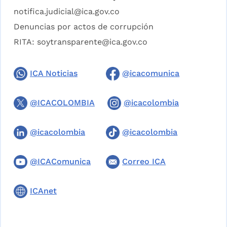
notifica.judicial@ica.gov.co
Denuncias por actos de corrupción
RITA:
soytransparente@ica.gov.co
ICA Noticias
@icacomunica
@ICACOLOMBIA
@icacolombia
@icacolombia
@icacolombia
@ICAComunica
Correo ICA
ICAnet