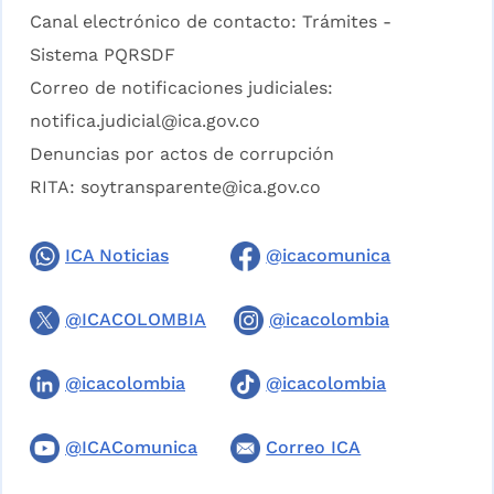
Canal electrónico de contacto:
Trámites -
Sistema PQRSDF
Correo de notificaciones judiciales:
notifica.judicial@ica.gov.co
Denuncias por actos de corrupción
RITA:
soytransparente@ica.gov.co
ICA Noticias
@icacomunica
@ICACOLOMBIA
@icacolombia
@icacolombia
@icacolombia
@ICAComunica
Correo ICA