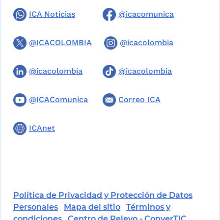
ICA Noticias
@icacomunica
@ICACOLOMBIA
@icacolombia
@icacolombia
@icacolombia
@ICAComunica
Correo ICA
ICAnet
Política de Privacidad y Protección de Datos
Personales
Mapa del sitio
Términos y
condiciones
Centro de Relevo - ConverTIC